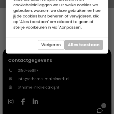
cookiebeleid leggen we uit welke cookies we
gebruiken, waarom we deze gebruiken en hoe
Bekijk ons aanbod
jij de cookies kunt beheren of verwijderen. Klik
op 'Alles toestaan' om akkoord te gaan of
stel je voorkeuren in via 'Aanpassen'.
Weigeren
Alles toestaan
Contactgegevens
0180-556117
info@athome-makelaardij.nl
athome-makelaardij.nl
1