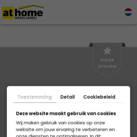
Sneak
preview
Helaas deze woning is niet
meer beschikbaar als Sneak
Toestemming
Detail
Cookiebeleid
preview
Deze website maakt gebruik van cookies
Wij maken gebruik van cookies op onze
website om jouw ervaring te verbeteren en
onze diensten te optimaliseren. In dit