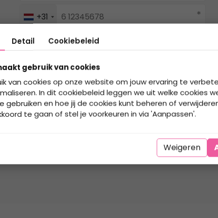
*
+31
Detail
Cookiebeleid
aakt gebruik van cookies
Ik ben op zoek naar:
ik van cookies op onze website om jouw ervaring te verbet
maliseren. In dit cookiebeleid leggen we uit welke cookies w
ebruiken en hoe jij de cookies kunt beheren of verwijderen. 
oord te gaan of stel je voorkeuren in via 'Aanpassen'.
Weigeren