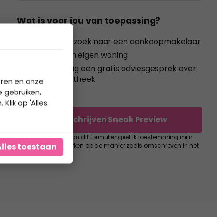
Wat is voor jou van toepassing?
Ik ben op zoek naar een aankoopmakelaar
Ik heb een eigen woning
Ik wil graag een gratis adviesgesprek over
mijn hypotheek
eren en onze
e gebruiken,
Klik op 'Alles
Inschrijven Sneak Preview
Bij het verzenden van dit formulier geef ik toestemming mijn
Alles toestaan
gegevens te verwerken op de manier zoals omschreven in het
privacy statement
.