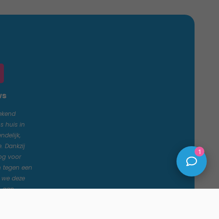
ws
tekend
huis in
ndelijk,
 Dankzij
1
og voor
n tegen een
n we deze
n aan
"