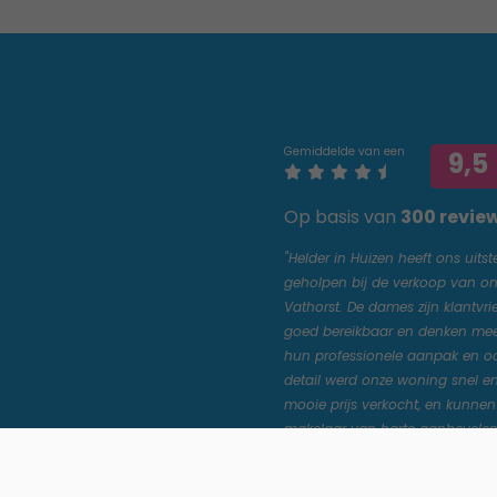
Gemiddelde van een
9,5
Op basis van
300 revie
"Helder in Huizen heeft ons uits
geholpen bij de verkoop van ons 
Vathorst. De dames zijn klantvrie
goed bereikbaar en denken mee.
hun professionele aanpak en o
detail werd onze woning snel e
mooie prijs verkocht, en kunne
makelaar van harte aanbevele
iedereen in Amersfoort Vathorst.