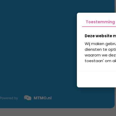
Toestemming
Deze website m
Wij maken gebru
diensten te opti
waarom we deze g
toestaan' om akk