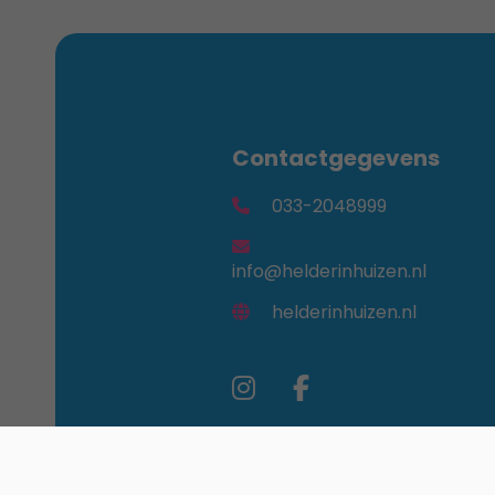
Contactgegevens
033-2048999
info@helderinhuizen.nl
helderinhuizen.nl