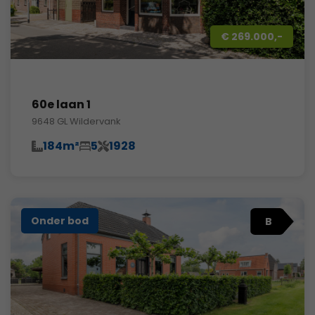
€ 269.000,-
60e laan 1
9648 GL Wildervank
184m²
5
1928
Onder bod
B