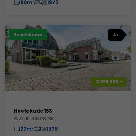
100m²
5
1973
Beschikbaar
A+
€ 369.500,-
Hoofdkade 153
9503 HH Stadskanaal
127m²
3
1978