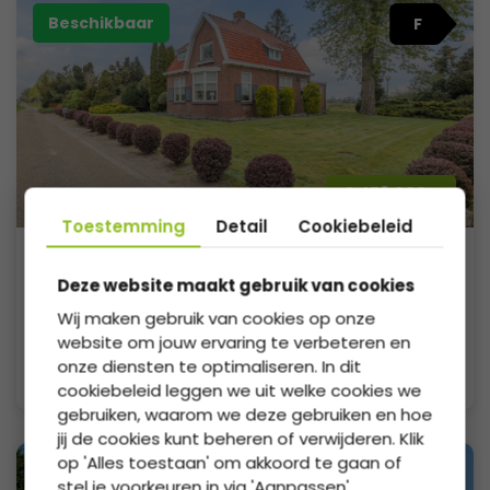
Beschikbaar
F
€ 479.000,-
Toestemming
Detail
Cookiebeleid
Deze website maakt gebruik van cookies
Pieter venemakade 177
Wij maken gebruik van cookies op onze
9605 PN Kiel-windeweer
website om jouw ervaring te verbeteren en
136m²
3
1930
onze diensten te optimaliseren. In dit
cookiebeleid leggen we uit welke cookies we
gebruiken, waarom we deze gebruiken en hoe
jij de cookies kunt beheren of verwijderen. Klik
op 'Alles toestaan' om akkoord te gaan of
Onder bod
F
stel je voorkeuren in via 'Aanpassen'.