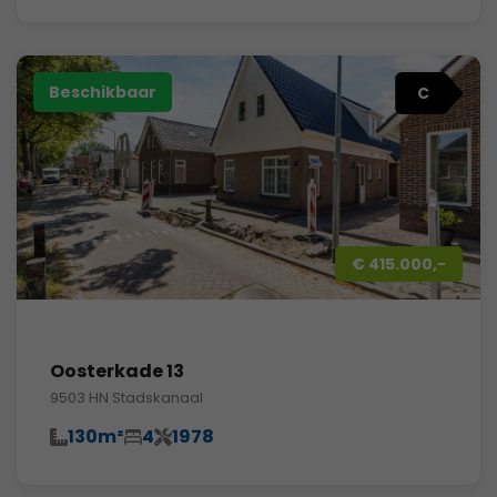
Beschikbaar
C
€ 415.000,-
Oosterkade 13
9503 HN Stadskanaal
130m²
4
1978