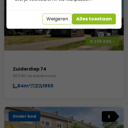
Weigeren
Alles toestaan
€ 239.000,-
Zuiderdiep 74
9571 BD 2e exloërmond
64m²
2
1950
Onder bod
E