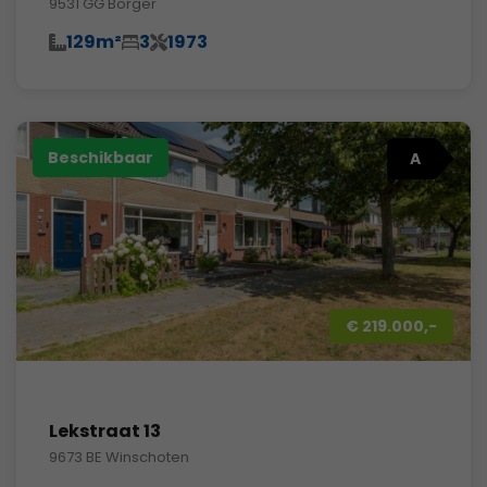
9531 GG Borger
129m²
3
1973
Beschikbaar
A
€ 219.000,-
Lekstraat 13
9673 BE Winschoten