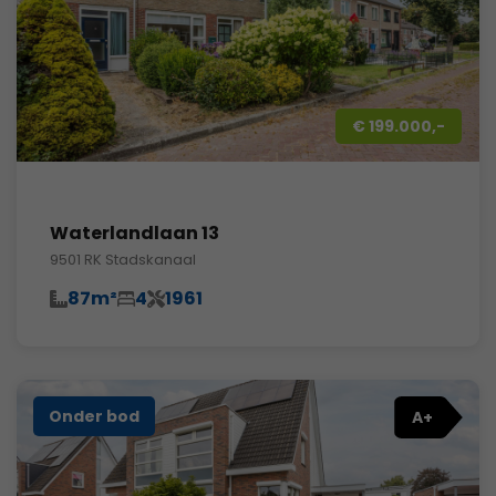
€ 199.000,-
Waterlandlaan 13
9501 RK Stadskanaal
87m²
4
1961
Onder bod
A+