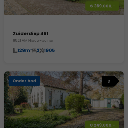
€ 389.000,-
Zuiderdiep 461
9521 AM Nieuw-buinen
129m²
2
1905
Onder bod
D
€ 249.000,-