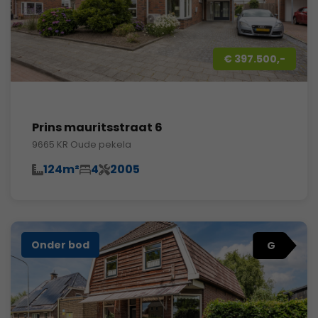
€ 397.500,-
Prins mauritsstraat 6
9665 KR Oude pekela
124m²
4
2005
Onder bod
G