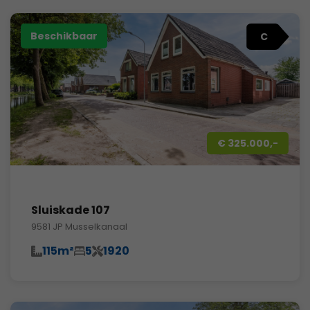
Beschikbaar
C
€ 325.000,-
Sluiskade 107
9581 JP Musselkanaal
115m²
5
1920