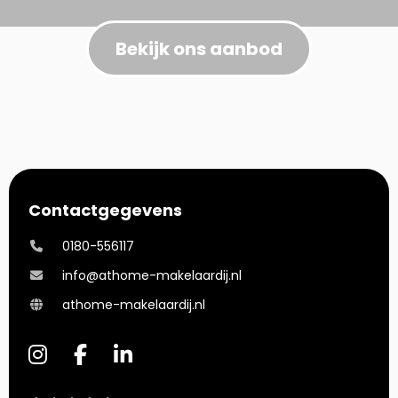
Bekijk ons aanbod
Contactgegevens
0180-556117
info@athome-makelaardij.nl
athome-makelaardij.nl