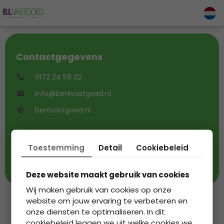
Contactgegevens
0172 24 59 02
info@benlvastgoed.nl
benlvastgoed.nl
Toestemming
Detail
Cookiebeleid
9,1
op basis van
207
beoordelingen
Deze website maakt gebruik van cookies
Wij maken gebruik van cookies op onze
2026 © B & L Vastgoed - Alle rechten voorbehouden
website om jouw ervaring te verbeteren en
Powered by
onze diensten te optimaliseren. In dit
cookiebeleid leggen we uit welke cookies we